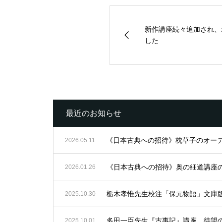
新作講座続々追加され、
した
最近のお知らせ
《日本古典への招待》枕草子のオー
2026.05.11
《日本古典への招待》奥の細道講座
2026.01.26
栃木孝惟先生校注「保元物語」文庫
2025.10.30
多田一臣先生『古事記』講座、待望
2025.10.01