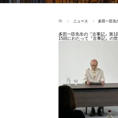
ニュース
多田一臣先
多田一臣先生の『古事記』第1
15回にわたって『古事記』の