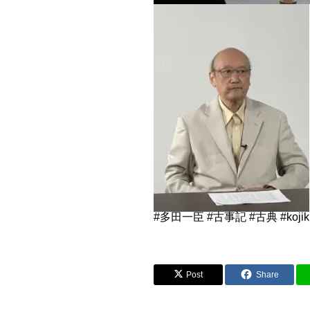
#多田一臣 #古事記 #古典 #kojik
Post
Share