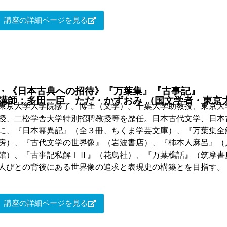
講座の詳細ページを見る
・《日本古典への招待》『万葉集』『古事記』
講師：多田一臣 ただ・かずおみ （国文学者・東京
東京大学大学院修了。博士（文学）。千葉大学助教授、東京大
授、二松学舎大学特別招聘教授等を歴任。日本古代文学、日本
に、『日本霊異記』（全３冊、ちくま学芸文庫）、『万葉集全
房）、『古代文学の世界像』（岩波書店）、『柿本人麻呂』（
館）、『古事記私解ⅠⅡ』（花鳥社）、『万葉樵話』（筑摩書
人びとの背後にある世界像の追求と表現史の構築とを目指す。
講座の詳細ページを見る