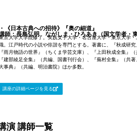
・《日本古典への招待》『奥の細道』
講師：長島弘明 ながしま・ひろあき（国文学者・
東京大学大学院修了。実践女子大学・名古屋大学・東京大学・
職。江戸時代の小説や俳諧を専門とする。著書に、『秋成研究
『雨月物語の世界』（ちくま学芸文庫）、『上田秋成全集』（
『建部綾足全集』（共編、国書刊行会）、『蕪村全集』（共著
大事典』（共編、明治書院）ほか多数。
講座の詳細ページを見る
講演 講師一覧