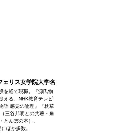
フェリス女学院大学名
授を経て現職。『源氏物
捉える。NHK教育テレビ
物語 感覚の論理』『枕草
』（三谷邦明との共著・角
・とんぼの本）、
出版）ほか多数。