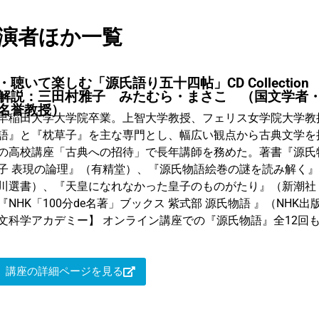
出演者ほか一覧
・聴いて楽しむ「源氏語り五十四帖」CD Collection
解説：三田村雅子 みたむら・まさこ （国文学者
名誉教授）
早稲田大学大学院卒業。上智大学教授、フェリス女学院大学教
語』と『枕草子』を主な専門とし、幅広い観点から古典文学を
の高校講座「古典への招待」で長年講師を務めた。著書『源氏
子 表現の論理』（有精堂）、『源氏物語絵巻の謎を読み解く
川選書）、『天皇になれなかった皇子のものがたり』（新潮社
『NHK「100分de名著」ブックス 紫式部 源氏物語 』（NH
文科学アカデミー】 オンライン講座での『源氏物語』全12回
講座の詳細ページを見る