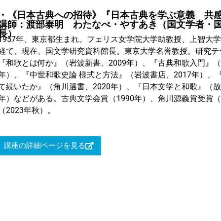
・《日本古典への招待》『日本古典を学ぶ意義 共
講師：渡部泰明 わたなべ・やすあき（国文学者・
長）
1957年、東京都生まれ。フェリス女学院大学助教授、上智大
経て、現在、国文学研究資料館長。東京大学名誉教授。研究テ
『和歌とは何か』（岩波新書、2009年）、『古典和歌入門』（
年）、『中世和歌史論 様式と方法』（岩波書店、2017年）、
て続いたか』（角川選書、2020年）、『日本文学と和歌』（放
年）などがある。古典文学会賞（1990年）、角川源義賞受賞（
（2023年秋）。
講座の詳細ページを見る