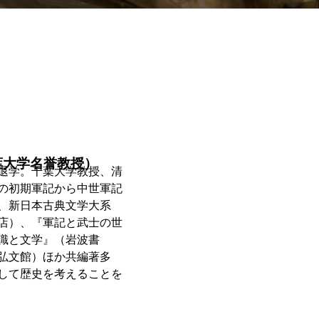
葉大学名誉教授）
退学。千葉大学教授、清
の初期軍記から中世軍記
、新日本古典文学大系
店）、『軍記と武士の世
識と文学』（岩波書
弘文館）ほか共編著多
して歴史を考えることを