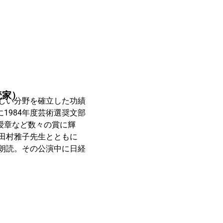
読家）
新しい分野を確立した功績
に1984年度芸術選奨文部
小綬章など数々の賞に輝
田村雅子先生とともに
朗読。その公演中に日経