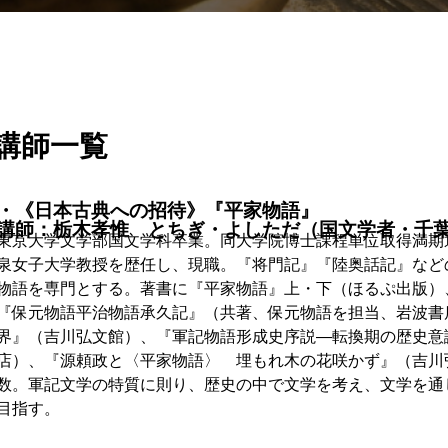
講師一覧
・《日本古典への招待》『平家物語』
講師：栃木孝惟 とちぎ・よしただ（国文学者・千
東京大学文学部国文学科卒業。同大学院博士課程単位取得満期
泉女子大学教授を歴任し、現職。『将門記』『陸奥話記』など
物語を専門とする。著書に『平家物語』上・下（ほるぷ出版）
『保元物語平治物語承久記』（共著、保元物語を担当、岩波書
界』（吉川弘文館）、『軍記物語形成史序説―転換期の歴史意
店）、『源頼政と〈平家物語〉 埋もれ木の花咲かず』（吉川
数。軍記文学の特質に則り、歴史の中で文学を考え、文学を通
目指す。