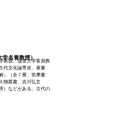
大学名誉教授）
学教授、放送大学客員教
古代文化論専攻。著書
解』（全７冊、筑摩書
人物叢書、吉川弘文
房）などがある。古代の