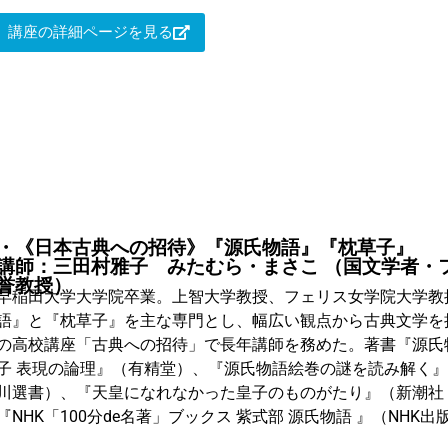
講座の詳細ページを見る
・《日本古典への招待》『源氏物語』『枕草子』
講師：三田村雅子 みたむら・まさこ （国文学者・
誉教授）
早稲田大学大学院卒業。上智大学教授、フェリス女学院大学教
語』と『枕草子』を主な専門とし、幅広い観点から古典文学を
の高校講座「古典への招待」で長年講師を務めた。著書『源氏
子 表現の論理』（有精堂）、『源氏物語絵巻の謎を読み解く
川選書）、『天皇になれなかった皇子のものがたり』（新潮社
『NHK「100分de名著」ブックス 紫式部 源氏物語 』（NHK