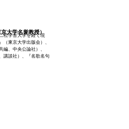
東京大学名誉教授）
二松学舎大学を経て現
』（東京大学出版会）、
共編、中央公論社）、
、講談社）、『名歌名句