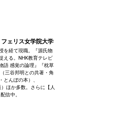
・フェリス女学院大学
授を経て現職。『源氏物
捉える。NHK教育テレビ
物語 感覚の論理』『枕草
』（三谷邦明との共著・角
・とんぼの本）、
K出版）ほか多数。さらに【人
も配信中。