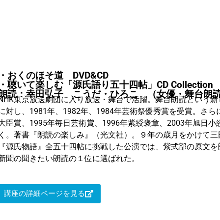
・おくのほそ道 DVD&CD
・聴いて楽しむ「源氏語り五十四帖」CD Collection
朗読：幸田弘子 こうだ・ひろこ （女優・舞台朗
NHK東京放送劇団に入り放送・舞台で活躍。舞台朗読という
に対し、1981年、1982年、1984年芸術祭優秀賞を受賞。さら
大臣賞、1995年毎日芸術賞、1996年紫綬褒章、2003年旭日
く。著書『朗読の楽しみ』（光文社）。９年の歳月をかけて三
『源氏物語』全五十四帖に挑戦した公演では、紫式部の原文を
新聞の聞きたい朗読の１位に選ばれた。
講座の詳細ページを見る