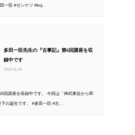
臣 #ゼンケツ #koj...
多田一臣先生の『古事記』第6回講座を収
録中です
2024.11.28
6回講座を収録中です。 今回は「神武東征から即
の誕生です。 #多田一臣 #古...