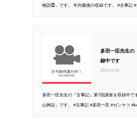
物語⓶」です。 年内最後の収録です。 #古事記 #多
多田一臣先生の
録中です
2024.12.05
多田一臣先生の『古事記』第7回講座を収録中で
山神話」です。 #古事記 #多田一臣 #ゼンケツ #koj.