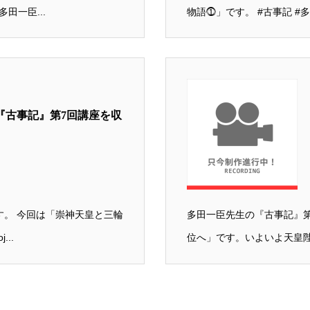
田一臣...
物語⓵」です。 #古事記 #多田一
『古事記』第7回講座を収
す。 今回は「崇神天皇と三輪
多田一臣先生の『古事記』第
..
位へ」です。いよいよ天皇陛下