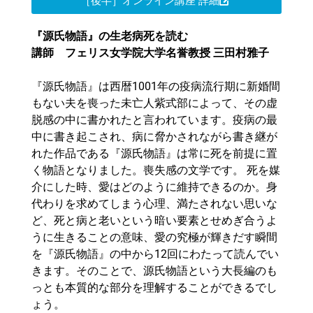
［後半］オンライン講座 詳細
『源氏物語』の生老病死を読む
講師 フェリス女学院大学名誉教授 三田村雅子
『源氏物語』は西暦1001年の疫病流行期に新婚間
もない夫を喪った未亡人紫式部によって、その虚
脱感の中に書かれたと言われています。疫病の最
中に書き起こされ、病に脅かされながら書き継が
れた作品である『源氏物語』は常に死を前提に置
く物語となりました。喪失感の文学です。 死を媒
介にした時、愛はどのように維持できるのか。身
代わりを求めてしまう心理、満たされない思いな
ど、死と病と老いという暗い要素とせめぎ合うよ
うに生きることの意味、愛の究極が輝きだす瞬間
を『源氏物語』の中から12回にわたって読んでい
きます。そのことで、源氏物語という大長編のも
っとも本質的な部分を理解することができるでし
ょう。