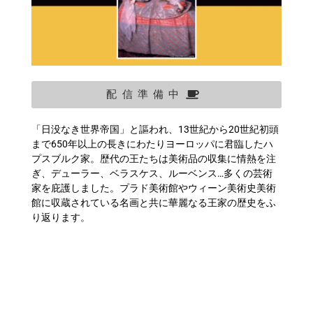
配信準備中
「日没なき世界帝国」と謳われ、13世紀から20世紀初頭
まで650年以上の長きにわたりヨーロッパに君臨したハ
プスブルク家。歴代の王たちは美術品の収集に情熱を注
ぎ、デューラー、ベラスケス、ルーベンス…多くの芸術
家を庇護しました。プラド美術館やウィーン美術史美術
館に収蔵されている名画と共に華麗なる王家の歴史をふ
り返ります。