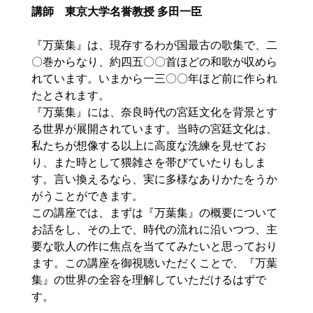
講師 東京大学名誉教授 多田一臣
『万葉集』は、現存するわが国最古の歌集で、二
〇巻からなり、約四五〇〇首ほどの和歌が収めら
れています。いまから一三〇〇年ほど前に作られ
たとされます。
『万葉集』には、奈良時代の宮廷文化を背景とす
る世界が展開されています。当時の宮廷文化は、
私たちが想像する以上に高度な洗練を見せてお
り、また時として猥雑さを帯びていたりもしま
す。言い換えるなら、実に多様なありかたをうか
がうことができます。
この講座では、まずは『万葉集』の概要について
お話をし、その上で、時代の流れに沿いつつ、主
要な歌人の作に焦点を当ててみたいと思っており
ます。この講座を御視聴いただくことで、『万葉
集』の世界の全容を理解していただけるはずで
す。