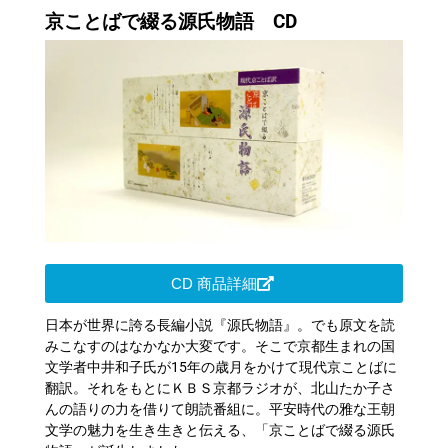
京ことばで綴る源氏物語 CD
CD 商品詳細
日本が世界に誇る長編小説『源氏物語』。でも原文を読
みこなすのはなかなか大変です。そこで京都生まれの国
文学者中井和子氏が15年の歳月をかけて現代京ことばに
翻訳。それをもとにＫＢＳ京都ラジオが、北山たか子さ
んの語りの力を借りて朗読番組に。平安時代の雅な王朝
文学の魅力を生き生きと伝える、「京ことばで綴る源氏