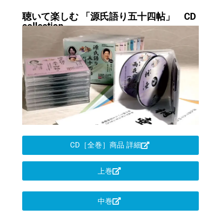
聴いて楽しむ 「源氏語り五十四帖」 CD
collection
CD［全巻］商品 詳細
上巻
中巻