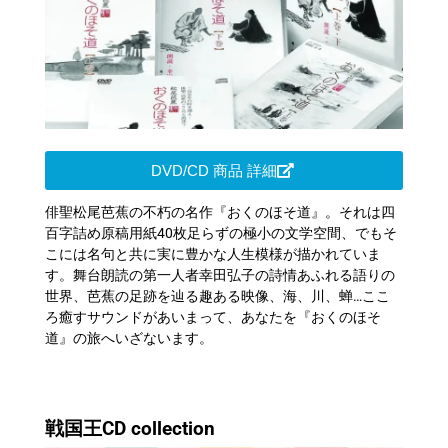
DVD/CD 商品 詳細
俳聖松尾芭蕉の不朽の名作『おくのほそ道』。それは四
百字詰め原稿用紙40枚足らずの極小の文学空間、でもそ
こには名句と共に実に豊かな人生模様が描かれていま
す。舞台朗読の第一人者幸田弘子の詩情あふれる語りの
世界、芭蕉の足跡を辿る趣ある映像、海、川、蝉…ここ
ろ癒すサウンドがあいまって、あなたを『おくのほそ
道』の旅へいざないます。
戦国王CD collection