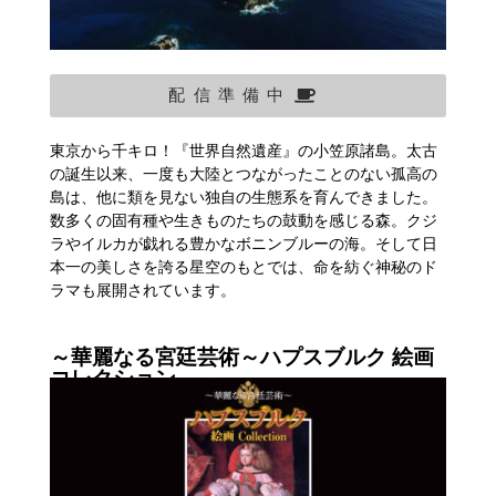
配信準備中
東京から千キロ！『世界自然遺産』の小笠原諸島。太古
の誕生以来、一度も大陸とつながったことのない孤高の
島は、他に類を見ない独自の生態系を育んできました。
数多くの固有種や生きものたちの鼓動を感じる森。クジ
ラやイルカが戯れる豊かなボニンブルーの海。そして日
本一の美しさを誇る星空のもとでは、命を紡ぐ神秘のド
ラマも展開されています。
～華麗なる宮廷芸術～ハプスブルク 絵画
コレクション