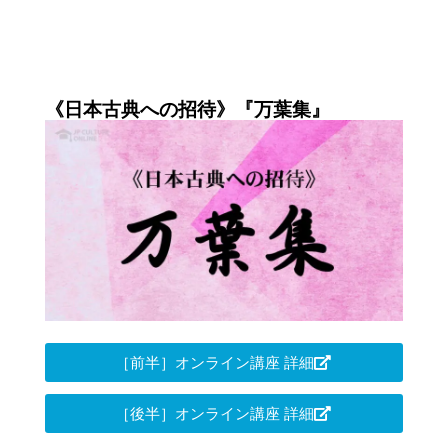
《日本古典への招待》『万葉集』
［前半］オンライン講座 詳細
［後半］オンライン講座 詳細