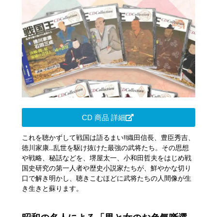
CD 商品 詳細
これを聴かずして戦国は語るまい‼織田信長、豊臣秀吉、
徳川家康…乱世を駆け抜けた最強の武将たち。その思想
や戦略、秘話などを、堺屋太一、小和田哲夫をはじめ戦
国史研究の第一人者や歴史小説家たちが、鮮やかな切り
口で解き明かし、聴きこむほどに武将たちの人間像が生
き生きと蘇ります。