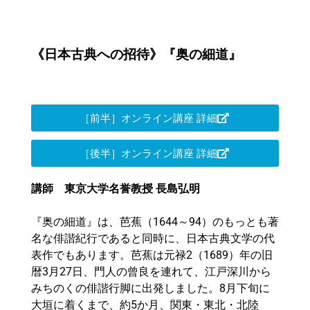
《日本古典への招待》『奥の細道』
［前半］オンライン講座 詳細
［後半］オンライン講座 詳細
講師 東京大学名誉教授 長島弘明
『奥の細道』は、芭蕉（1644～94）のもっとも著
名な俳諧紀行であると同時に、日本古典文学の代
表作でもあります。芭蕉は元禄2（1689）年の旧
暦3月27日、門人の曾良を連れて、江戸深川から
みちのくの俳諧行脚に出発しました。8月下旬に
大垣に着くまで、約5か月、関東・東北・北陸