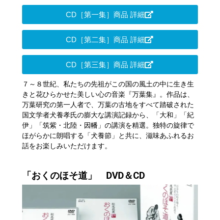
CD［第一集］商品 詳細
CD［第二集］商品 詳細
CD［第三集］商品 詳細
７～８世紀、私たちの先祖がこの国の風土の中に生き生
きと花ひらかせた美しい心の音楽『万葉集』。作品は、
万葉研究の第一人者で、万葉の古地をすべて踏破された
国文学者犬養孝氏の膨大な講演記録から、「大和」「紀
伊」「筑紫・北陸・因幡」の講演を精選。独特の旋律で
ほがらかに朗唱する「犬養節」と共に、滋味あふれるお
話をお楽しみいただけます。
「おくのほそ道」 DVD＆CD