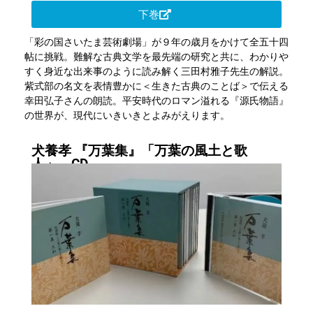
下巻
「彩の国さいたま芸術劇場」が９年の歳月をかけて全五十四
帖に挑戦。難解な古典文学を最先端の研究と共に、わかりや
すく身近な出来事のように読み解く三田村雅子先生の解説。
紫式部の名文を表情豊かに＜生きた古典のことば＞で伝える
幸田弘子さんの朗読。平安時代のロマン溢れる『源氏物語』
の世界が、現代にいきいきとよみがえります。
犬養孝 『万葉集』「万葉の風土と歌
人」 CD