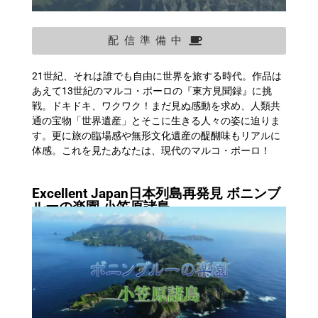
配信準備中
21世紀、それは誰でも自由に世界を旅する時代。作品は
あえて13世紀のマルコ・ポーロの『東方見聞録』に挑
戦。ドキドキ、ワクワク！まだ見ぬ感動を求め、人類共
通の宝物「世界遺産」とそこに生きる人々の姿に迫りま
す。更に旅の臨場感や無形文化遺産の醍醐味もリアルに
体感。これを見たあなたは、現代のマルコ・ポーロ！
Excellent Japan日本列島再発見 ボニンブ
ルーの楽園 小笠原諸島