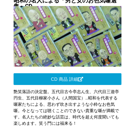
昭和の名人による「男と女のお色気噺選
集」CD
CD 商品 詳細
艶笑落語の決定盤。五代目古今亭志ん生、六代目三遊亭
円生、五代目柳家小さん（人間国宝）…昭和を代表する
噺家たちによる、思わず吹き出すような小粋なお色気
噺。今となっては聴くことのできない貴重な噺が満載で
す。名人たちの絶妙な話芸は、時代を超え何度聞いても
楽しめます。笑う門には福来る！