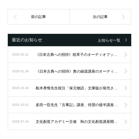
最近のお知らせ
お知らせ一覧
《日本古典への招待》枕草子のオーディオブック配信がスタート！
2026.05.11
《日本古典への招待》奥の細道講座のオーディオブック配信がスタート！
2026.01.26
栃木孝惟先生校注「保元物語」文庫版が発売されました
2025.10.30
多田一臣先生『古事記』講座、待望の後半講座が配信スタート！！
2025.10.01
文化創造アカデミー主催 秋の文化創造講座開催のお知らせ
2025.07.24